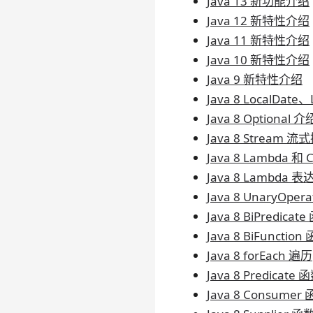
Java 13 新功能介绍
Java 12 新特性介绍
Java 11 新特性介绍
Java 10 新特性介绍
Java 9 新特性介绍
Java 8 LocalDat
Java 8 Optional 介
Java 8 Stream 流
Java 8 Lambda 和
Java 8 Lambda 
Java 8 UnaryOpe
Java 8 BiPredica
Java 8 BiFunctio
Java 8 forEach 遍历
Java 8 Predicate
Java 8 Consume