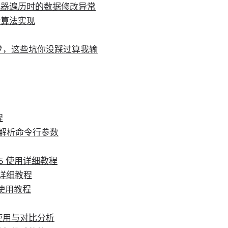
代器遍历时的数据修改异常
衡算法实现
噩梦，这些坑你没踩过算我输
程
er 解析命令行参数
ent 5 使用详细教程
N 详细教程
具包使用教程
的使用与对比分析