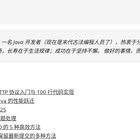
我是阿朗， 一名 Java 开发者（现在是末代古法编程人员了），热
汤，长寿在于生活规律；成功在于坚持不懈。 做好的事情，
e HTTP 协议入门与 100 行代码实现
a：Java 的性能跃迁
25
问题处理
 的 5 种高效方法
，保留最新提交的多种方法