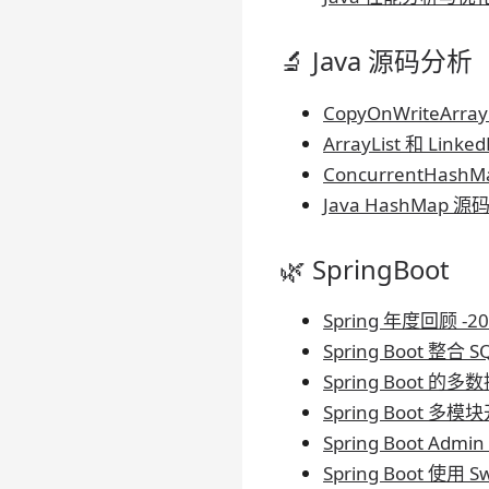
🔬 Java 源码分析
CopyOnWriteArr
ArrayList 和 Lin
ConcurrentHas
Java HashMap
🌿 SpringBoot
Spring 年度回顾 -20
Spring Boot 整合 SQ
Spring Boot 的
Spring Boot 多
Spring Boot Admi
Spring Boot 使用 