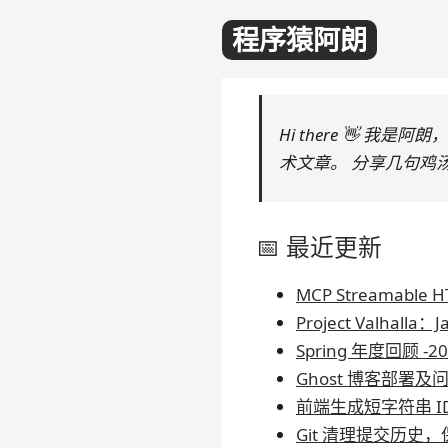
程序猿阿朗
Hi there 👋 
术文章。 分享几句鸡
📅 最近更新
MCP Streamabl
Project Valhall
Spring 年度回顾 -20
Ghost 博客部署及
前端生成短字符串 ID
Git 清理提交历史