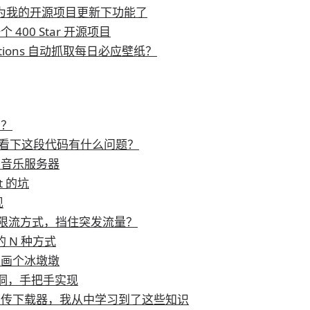
是时候为我的开源项目更新下功能了
400 Star 开源项目
Actions 自动抓取每日必应壁纸？
码？
 帮我看下这段代码有什么问题？
的音乐服务器
it 的坑
现
 种限流方式，挡住突发流量？
 的 N 种方式
符画个冰墩墩
 漏洞，手把手实现
续传下载器，我从中学习到了这些知识