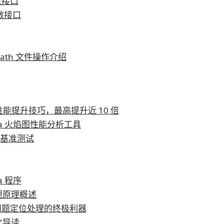
函数接口
 函数接口
hs,Path 文件操作介绍
代码性能提升技巧，最高提升近 10 倍
- Java 火焰图性能分析工具
性能基准测试
a 程序
管理原理概述
a 线上问题定位处理的终极利器
化导读