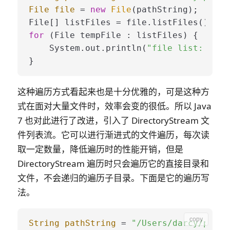
File
file
=
new
File
(pathString);

for
 (File tempFile : listFiles) {

    System.out.println(
"file list: "
 + 
这种遍历方式看起来也是十分优雅的，可是这种方
式在面对大量文件时，
效率会变的很低
。所以 Java
7 也对此进行了改进，引入了
DirectoryStream
文
件列表流。它可以进行
渐进式
的文件遍历，每次读
取一定数量，降低遍历时的性能开销，但是
DirectoryStream 遍历时只会遍历它的直接目录和
文件，不会递归的遍历子目录。下面是它的遍历写
法。
copy
String
pathString
=
"/Users/darcy/proje