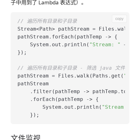
子中用到了 Lambda 表达式）。
copy
// 遍历所有目录和子目录
Stream<Path> pathStream = Files.walk(Pa
pathStream.forEach(pathTemp -> {

    System.out.println(
"Stream: "
 + pat
});

// 遍历所有目录和子目录 - 筛选 java 文件
pathStream = Files.walk(Paths.get(
"/Use
pathStream

    .filter(pathTemp -> pathTemp.toStri
    .forEach(pathTemp -> {

        System.out.println(
"Stream filt
文件监视