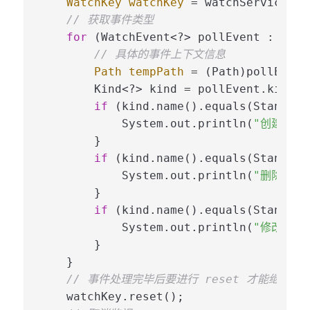
WatchKey
watchKey
=
 watchService.tak
// 获取事件类型
for
 (WatchEvent<?> pollEvent : watc
// 具体的事件上下文信息
Path
tempPath
=
 (Path)pollEvent
        Kind<?> kind = pollEvent.kind();
if
 (kind.name().equals(Standard
            System.out.println(
"创建了一
        }

if
 (kind.name().equals(Standard
            System.out.println(
"删除了一
        }

if
 (kind.name().equals(Standard
            System.out.println(
"修改了一
        }

    }

// 事件处理完毕后要进行 reset 才能继续监
    watchKey.reset();
