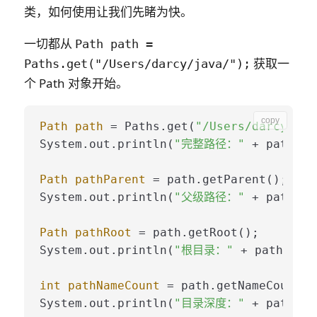
类，如何使用让我们先睹为快。
一切都从
Path path =
获取一
Paths.get("/Users/darcy/java/");
个 Path 对象开始。
copy
Path
path
=
 Paths.get(
"/Users/darcy/jav
System.out.println(
"完整路径："
 + path.to
Path
pathParent
=
 path.getParent();

System.out.println(
"父级路径："
 + pathPar
Path
pathRoot
=
 path.getRoot();

System.out.println(
"根目录："
 + pathRoot.
int
pathNameCount
=
 path.getNameCount();
System.out.println(
"目录深度："
 + pathNam