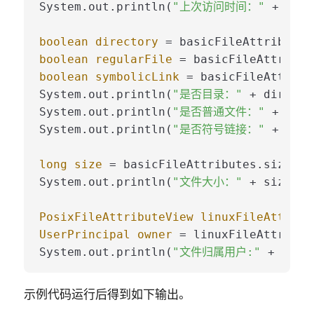
System.out.println(
"上次访问时间："
 + last
boolean
directory
=
boolean
regularFile
=
boolean
symbolicLink
=
 basicFileAttribu
System.out.println(
"是否目录："
 + directo
System.out.println(
"是否普通文件："
 + regu
System.out.println(
"是否符号链接："
 + symb
long
size
=
 basicFileAttributes.size();

System.out.println(
"文件大小："
 + size);

PosixFileAttributeView
linuxFileAttribu
UserPrincipal
owner
=
 linuxFileAttribut
System.out.println(
"文件归属用户:"
示例代码运行后得到如下输出。