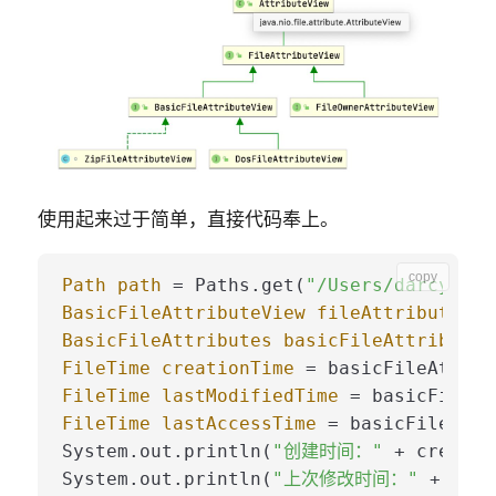
使用起来过于简单，直接代码奉上。
copy
Path
path
=
 Paths.get(
"/Users/darcy/git
BasicFileAttributeView
fileAttributeVie
BasicFileAttributes
basicFileAttributes
FileTime
creationTime
=
FileTime
lastModifiedTime
=
FileTime
lastAccessTime
=
 basicFileAttr
System.out.println(
"创建时间："
 + creatio
System.out.println(
"上次修改时间："
 + last