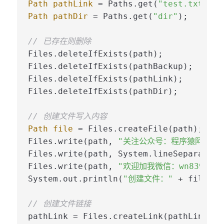
Path
pathLink
=
 Paths.get(
"test.txt.lin
Path
pathDir
=
 Paths.get(
"dir"
);

// 已存在则删除
Files.deleteIfExists(path);

Files.deleteIfExists(pathBackup);

Files.deleteIfExists(pathLink);

Files.deleteIfExists(pathDir);

// 创建文件写入内容
Path
file
=
 Files.createFile(path);

Files.write(path, 
"关注公众号：程序猿阿朗"
.
Files.write(path, System.lineSeparator(
Files.write(path, 
"欢迎加我微信：wn8398"
.g
System.out.println(
"创建文件："
 + file.to
// 创建文件链接
pathLink = Files.createLink(pathLink, pa