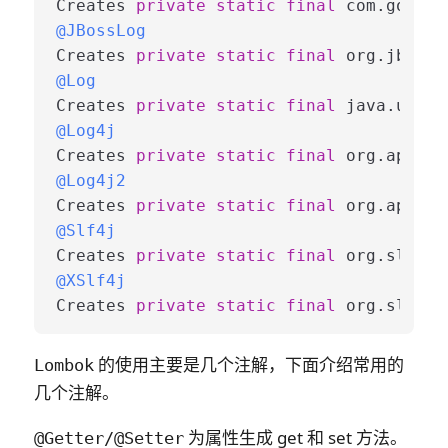
Creates 
private
static
final
 com.google
@JBossLog
Creates 
private
static
final
 org.jboss.
@Log
Creates 
private
static
final
 java.util.
@Log4j
Creates 
private
static
final
 org.apache
@Log4j2
Creates 
private
static
final
 org.apache
@Slf4j
Creates 
private
static
final
 org.slf4j.
@XSlf4j
Creates 
private
static
final
 org.slf4j.
的使用主要是几个注解，下面介绍常用的
Lombok
几个注解。
为属性生成 get 和 set 方法。
@Getter/@Setter