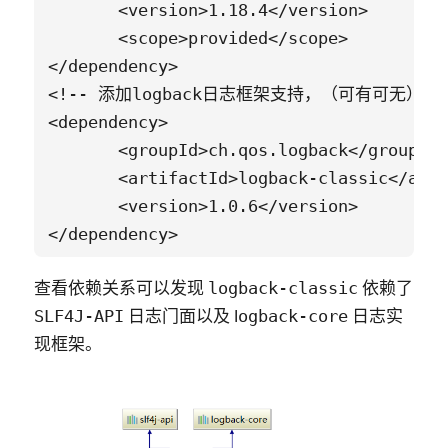
       <version>1.18.4</version>

       <scope>provided</scope>

</dependency>

<!-- 添加logback日志框架支持，（可有可无） --
<dependency>

       <groupId>ch.qos.logback</groupId>

       <artifactId>logback-classic</arti
       <version>1.0.6</version>

查看依赖关系可以发现
依赖了
logback-classic
日志门面以及 l
日志实
SLF4J-API
ogback-core
现框架。