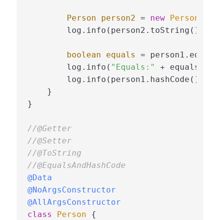
Person
person2
=
new
Person
(
"Da
        log.info(person2.toString());

boolean
equals
=
 person1.equals
        log.info(
"Equals:"
 + equals);

        log.info(person1.hashCode() + 
"
    }

}

//@Getter
//@Setter
//@ToString
//@EqualsAndHashCode
@Data
@NoArgsConstructor
@AllArgsConstructor
class
Person
 {
