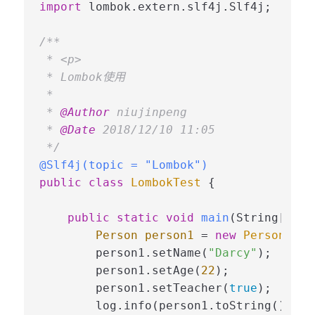
import
 lombok.extern.slf4j.Slf4j;

/**

 * <p>

 * Lombok使用

 *

 * 
@Author
 niujinpeng

 * 
@Date
 2018/12/10 11:05

 */
@Slf4j(topic = "Lombok")
public
class
LombokTest
 {

public
static
void
main
(String[] ar
Person
person1
=
new
Person
();

        person1.setName(
"Darcy"
);

        person1.setAge(
22
);

        person1.setTeacher(
true
);

        log.info(person1.toString());
