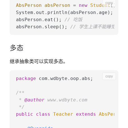
copy
AbsPerson
absPerson
=
new
Student
();

System.out.println(absPerson.age); 
// 2
absPerson.eat(); 
// 吃饭
absPerson.sleep(); 
// 学生上课不能睡觉
多态
继承抽象类可以实现
多态
。
copy
package
 com.wdbyte.oop.abs;

/**

 * 
@author
 www.wdbyte.com

 */
public
class
Teacher
extends
AbsPerson
 