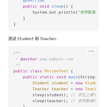
@Override
public
void
sleep
()
 {

        System.out.println(
"老师教课时不能
    }

测试
和
.
Student
Teacher
copy
/**

 * 
@author
 www.wdbyte.com

 */
public
class
PersonTest
 {

public
static
void
main
(String[] ar
Student
student
=
new
Student
()
Teacher
teacher
=
new
Teacher
()
        sleep(student); 
// 学生上课不能睡
        sleep(teacher); 
// 老师教课时不能
    }
