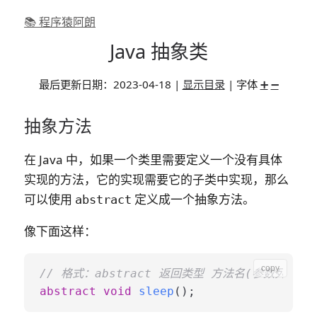
📚 程序猿阿朗
Java 抽象类
最后更新日期：
2023-04-18
|
显示目录
| 字体
➕
➖
抽象方法
在 Java 中，如果一个类里需要定义一个没有具体
实现的方法，它的实现需要它的子类中实现，那么
可以使用
定义成一个
抽象方法
。
abstract
像下面这样：
copy
// 格式：abstract 返回类型 方法名(参数列表);
abstract
void
sleep
()