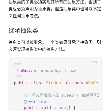
抽象类的子类必须实现其所有的抽象方法，否则子
类也必须声明为抽象类。但是抽象类中也可以不定
义任何抽象方法。
继承抽象类
抽象类可以被继承，
一个类如果继承了抽象类，则
必须实现抽象类中的抽象方法
。
copy
/**

 * 
@author
 www.wdbyte.com

 */
public
class
Student
extends
AbsPerson
 
// 不实现抽象方法 sleep() 会编译不过。
@Override
public
void
sleep
()
 {
