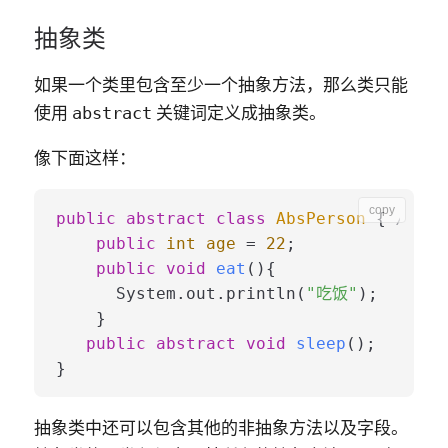
抽象类
如果一个类里包含至少
一个抽象方法
，那么类只能
使用
关键词定义成
抽象类
。
abstract
像下面这样：
copy
public
abstract
class
AbsPerson
 { 
//抽
public
int
age
=
22
;

public
void
eat
()
{

      System.out.println(
"吃饭"
);

    }

public
abstract
void
sleep
()
;

抽象类中还可以包含其他的非抽象方法以及字段。