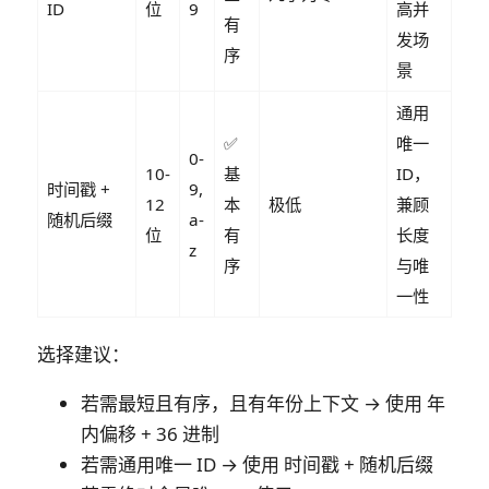
ID
位
9
高并
有
发场
序
景
通用
✅
唯一
0-
10-
基
ID，
时间戳 +
9,
12
本
极低
兼顾
随机后缀
a-
位
有
长度
z
序
与唯
一性
选择建议
：
若需
最短且有序
，且有年份上下文 → 使用
年
内偏移 + 36 进制
若需
通用唯一 ID
→ 使用
时间戳 + 随机后缀