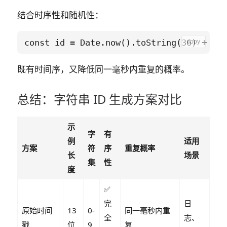
结合时序性和随机性：
copy
既有时间序，又降低同一毫秒内重复的概率。
总结：字符串 ID 生成方案对比
示
字
有
例
适用
方案
符
序
重复概率
长
场景
集
性
度
✅
完
日
原始时间
13
0-
同一毫秒内重
全
志、
戳
位
9
复