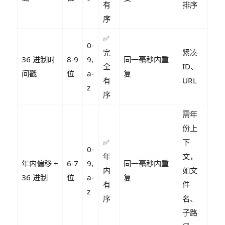
有
排序
序
✅
0-
完
紧凑
36 进制时
8-9
9,
同一毫秒内重
全
ID、
间戳
位
a-
复
有
URL
z
序
需年
份上
✅
下
0-
年
文
，
年内偏移 +
6-7
9,
同一毫秒内重
内
如文
36 进制
位
a-
复
有
件
z
序
名、
子路