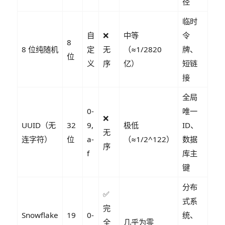
径
临时
自
❌
中等
令
8
8 位纯随机
定
无
（≈1/2820
牌、
位
义
序
亿）
短链
接
全局
0-
唯一
❌
UUID（无
32
9,
极低
ID、
无
连字符）
位
a-
（≈1/2^122）
数据
序
f
库主
键
分布
✅
式系
完
Snowflake
19
0-
统、
全
几乎为零