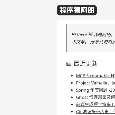
程序猿阿朗
Hi there 👋 
术文章。 分享几句鸡
📅 最近更新
MCP Streamabl
Project Valhall
Spring 年度回顾 -20
Ghost 博客部署及
前端生成短字符串 ID
Git 清理提交历史