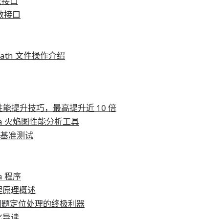
函数接口
 函数接口
hs,Path 文件操作介绍
代码性能提升技巧，最高提升近 10 倍
- Java 火焰图性能分析工具
性能基准测试
a 程序
管理原理概述
a 线上问题定位处理的终极利器
化导读