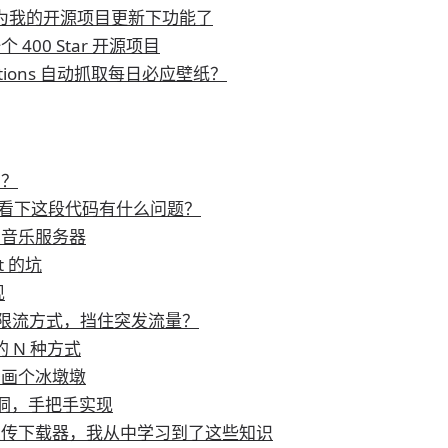
是时候为我的开源项目更新下功能了
400 Star 开源项目
Actions 自动抓取每日必应壁纸？
码？
 帮我看下这段代码有什么问题？
的音乐服务器
it 的坑
现
 种限流方式，挡住突发流量？
 的 N 种方式
符画个冰墩墩
 漏洞，手把手实现
续传下载器，我从中学习到了这些知识