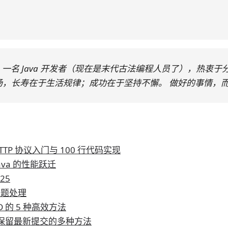
我是阿朗， 一名 Java 开发者（现在是末代古法编程人员了），热
汤，长寿在于生活规律；成功在于坚持不懈。 做好的事情，
e HTTP 协议入门与 100 行代码实现
a：Java 的性能跃迁
25
问题处理
 的 5 种高效方法
，保留最新提交的多种方法