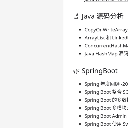
🔬 Java 源码分析
CopyOnWriteArr
ArrayList 和 Lin
ConcurrentHas
Java HashMap
🌿 SpringBoot
Spring 年度回顾 -20
Spring Boot 整合 SQ
Spring Boot 的
Spring Boot 多
Spring Boot Admi
Spring Boot 使用 