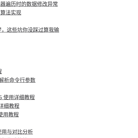
代器遍历时的数据修改异常
衡算法实现
噩梦，这些坑你没踩过算我输
程
er 解析命令行参数
ent 5 使用详细教程
N 详细教程
具包使用教程
的使用与对比分析