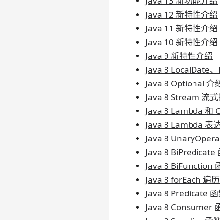
Java 13 新功能介绍
Java 12 新特性介绍
Java 11 新特性介绍
Java 10 新特性介绍
Java 9 新特性介绍
Java 8 LocalDat
Java 8 Optional 介
Java 8 Stream 流
Java 8 Lambda 和
Java 8 Lambda 
Java 8 UnaryOpe
Java 8 BiPredica
Java 8 BiFunctio
Java 8 forEach 遍历
Java 8 Predicate
Java 8 Consume